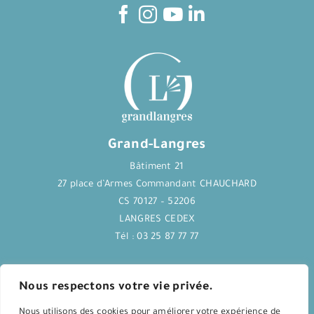
Grand-Langres
Bâtiment 21
27 place d’Armes Commandant CHAUCHARD
CS 70127 – 52206
LANGRES CEDEX
Tél : 03 25 87 77 77
Journal Langres&Co
Nous respectons votre vie privée.
Nous utilisons des cookies pour améliorer votre expérience de