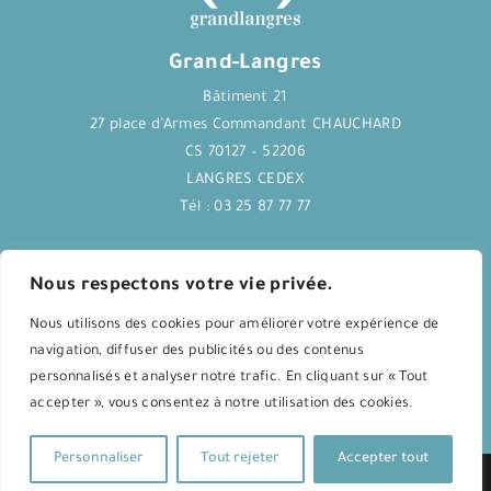
Grand-Langres
Bâtiment 21
27 place d’Armes Commandant CHAUCHARD
CS 70127 – 52206
LANGRES CEDEX
Tél : 03 25 87 77 77
Journal Langres&Co
Nous respectons votre vie privée.
Nous utilisons des cookies pour améliorer votre expérience de
Application Langres&Co
navigation, diffuser des publicités ou des contenus
personnalisés et analyser notre trafic. En cliquant sur « Tout
accepter », vous consentez à notre utilisation des cookies.
Agenda culturel
Personnaliser
Tout rejeter
Accepter tout
Mentions légales
| Conception :
agence ippac