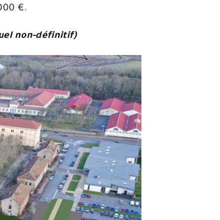
 000 €.
uel non-définitif)