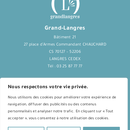
Grand-Langres
Bâtiment 21
27 place d’Armes Commandant CHAUCHARD
CS 70127 – 52206
LANGRES CEDEX
Tél : 03 25 87 77 77
Journal Langres&Co
Nous respectons votre vie privée.
Nous utilisons des cookies pour améliorer votre expérience de
Application Langres&Co
navigation, diffuser des publicités ou des contenus
personnalisés et analyser notre trafic. En cliquant sur « Tout
accepter », vous consentez à notre utilisation des cookies.
Agenda culturel