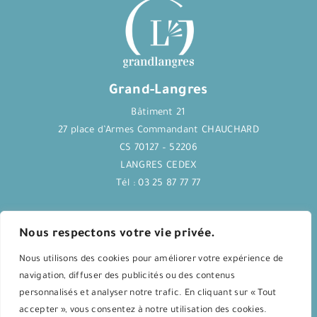
Grand-Langres
Bâtiment 21
27 place d’Armes Commandant CHAUCHARD
CS 70127 – 52206
LANGRES CEDEX
Tél : 03 25 87 77 77
Journal Langres&Co
Nous respectons votre vie privée.
Nous utilisons des cookies pour améliorer votre expérience de
Application Langres&Co
navigation, diffuser des publicités ou des contenus
personnalisés et analyser notre trafic. En cliquant sur « Tout
accepter », vous consentez à notre utilisation des cookies.
Agenda culturel