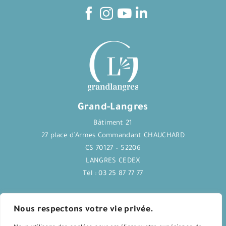
Grand-Langres
Bâtiment 21
27 place d’Armes Commandant CHAUCHARD
CS 70127 – 52206
LANGRES CEDEX
Tél : 03 25 87 77 77
Journal Langres&Co
Nous respectons votre vie privée.