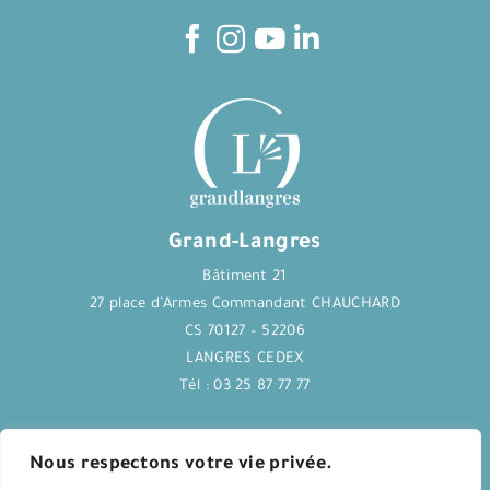
Grand-Langres
Bâtiment 21
27 place d’Armes Commandant CHAUCHARD
CS 70127 – 52206
LANGRES CEDEX
Tél : 03 25 87 77 77
Journal Langres&Co
Nous respectons votre vie privée.