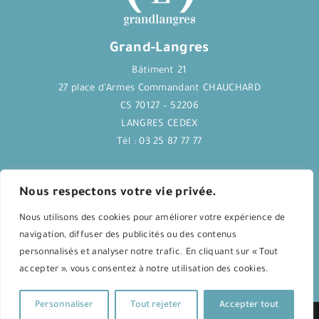
Grand-Langres
Bâtiment 21
27 place d’Armes Commandant CHAUCHARD
CS 70127 – 52206
LANGRES CEDEX
Tél : 03 25 87 77 77
Journal Langres&Co
Nous respectons votre vie privée.
Nous utilisons des cookies pour améliorer votre expérience de
Application Langres&Co
navigation, diffuser des publicités ou des contenus
personnalisés et analyser notre trafic. En cliquant sur « Tout
accepter », vous consentez à notre utilisation des cookies.
Agenda culturel
Personnaliser
Tout rejeter
Accepter tout
Mentions légales
| Conception :
agence ippac