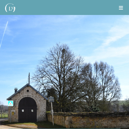
Passer
Togg
au
Navi
Langres
contenu
Grand Langres
Infos pratiques
Démarches
Emploi
Galerie