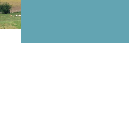
Voir
l'image
agrandie